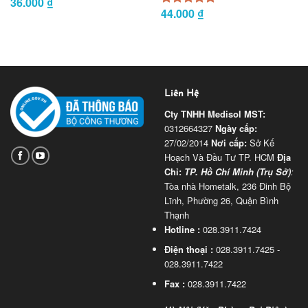
36.000
₫
Được xếp
44.000
₫
5.00
Được xếp
hạng
5.00
hạng
5 sao
5 sao
Liên Hệ
Cty TNHH Medisol
MST:
0312664327
Ngày cấp:
27/02/2014
Nơi cấp:
Sở Kế
Hoạch Và Đầu Tư TP. HCM
Địa
Chỉ:
TP. Hồ Chí Minh (Trụ Sở)
:
Tòa nhà Hometalk, 236 Đinh Bộ
Lĩnh, Phường 26, Quận Bình
Thạnh
Hotline :
028.3911.7424
Điện thoại :
028.3911.7425 -
028.3911.7422
Fax :
028.3911.7422