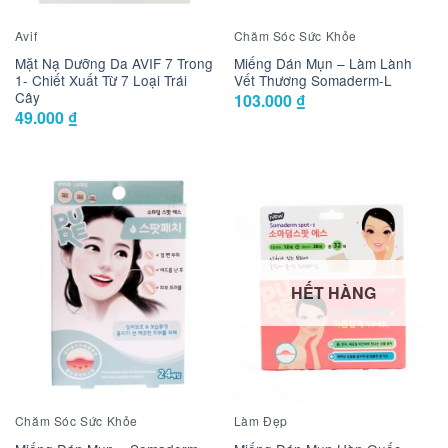
Avif
Chăm Sóc Sức Khỏe
Mặt Nạ Dưỡng Da AVIF 7 Trong
Miếng Dán Mụn – Làm Lành
1- Chiết Xuất Từ 7 Loại Trái
Vết Thương Somaderm-L
Cây
103.000
₫
49.000
₫
HẾT HÀNG
Chăm Sóc Sức Khỏe
Làm Đẹp