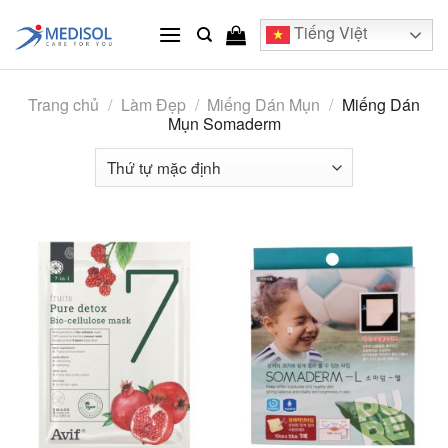
Skip
Tiếng Việt
to
content
Trang chủ
/
Làm Đẹp
/
Miếng Dán Mụn
/
Miếng Dán
Mụn Somaderm