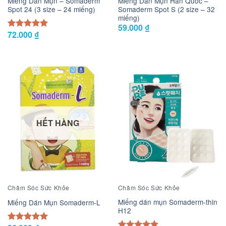
Miếng Dán Mụn – Somaderm
Miếng Dán Mụn Hàn Quốc –
Spot 24 (3 size – 24 miếng)
Somaderm Spot S (2 size – 32
miếng)
59.000
₫
72.000
₫
Được xếp
5.00
hạng
5 sao
HẾT HÀNG
Chăm Sóc Sức Khỏe
Chăm Sóc Sức Khỏe
Miếng dán mụn Somaderm-thin
Miếng Dán Mụn Somaderm-L
H12