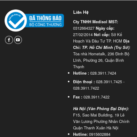
Liên Hệ
Cty TNHH Medisol
MST:
0312664327
Ngày cấp:
27/02/2014
Nơi cấp:
Sở Kế
Hoạch Và Đầu Tư TP. HCM
Địa
Chỉ:
TP. Hồ Chí Minh (Trụ Sở)
:
Tòa nhà Hometalk, 236 Đinh Bộ
Lĩnh, Phường 26, Quận Bình
Thạnh
Hotline :
028.3911.7424
Điện thoại :
028.3911.7425 -
028.3911.7422
Fax :
028.3911.7422
Hà Nội (Văn Phòng Đại Diện):
F15, Sao Mai Building, 19 Lê
Văn Lương Phường Nhân Chính
Quận Thanh Xuân Hà Nội
Hotline:
0915602884