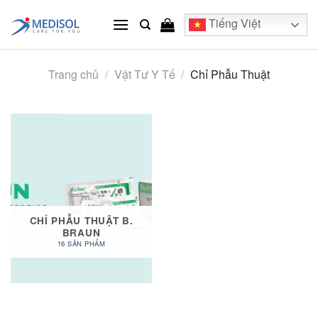
Skip
Tiếng Việt
to
content
Trang chủ
/
Vật Tư Y Tế
/
Chỉ Phẫu Thuật
CHỈ PHẪU THUẬT B.
BRAUN
16 SẢN PHẨM