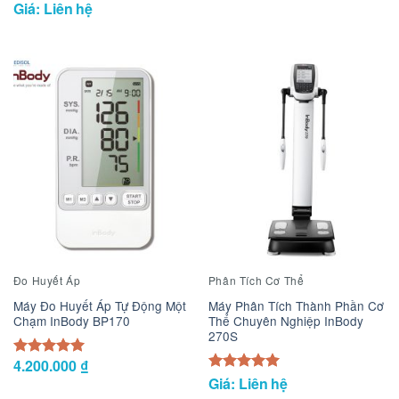
Giá: Liên hệ
Đo Huyết Áp
Phân Tích Cơ Thể
Máy Đo Huyết Áp Tự Động Một
Máy Phân Tích Thành Phần Cơ
Chạm InBody BP170
Thể Chuyên Nghiệp InBody
270S
4.200.000
₫
Được xếp
5.00
hạng
Giá: Liên hệ
Được xếp
5.00
5 sao
hạng