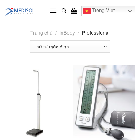
Skip
Tiếng Việt
to
content
Trang chủ
/
InBody
/
Professional