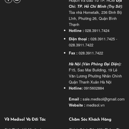
Hoạch Và Đầu Tư TP. HCM
Địa
Chỉ:
TP. Hồ Chí Minh (Trụ Sở)
:
Tòa nhà Hometalk, 236 Đinh Bộ
Lĩnh, Phường 26, Quận Bình
Thạnh
Hotline :
028.3911.7424
Điện thoại :
028.3911.7425 -
028.3911.7422
Fax :
028.3911.7422
Hà Nội (Văn Phòng Đại Diện):
F15, Sao Mai Building, 19 Lê
Văn Lương Phường Nhân Chính
Quận Thanh Xuân Hà Nội
Hotline:
0915602884
Email :
sale.medisol@gmail.com
Website :
medisol.vn
Về Medisol Và Đối Tác
Chăm Sóc Khách Hàng