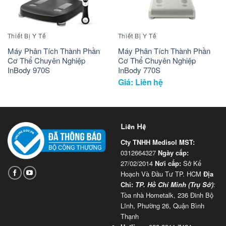
Thiết Bị Y Tế
Thiết Bị Y Tế
Máy Phân Tích Thành Phần
Máy Phân Tích Thành Phần
Cơ Thể Chuyên Nghiệp
Cơ Thể Chuyên Nghiệp
InBody 970S
InBody 770S
Giá: Liên hệ
Liên Hệ
Cty TNHH Medisol
MST:
0312664327
Ngày cấp:
27/02/2014
Nơi cấp:
Sở Kế
Hoạch Và Đầu Tư TP. HCM
Địa
Chỉ:
TP. Hồ Chí Minh (Trụ Sở)
:
Tòa nhà Hometalk, 236 Đinh Bộ
Lĩnh, Phường 26, Quận Bình
Thạnh