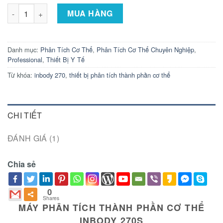
Máy Phân Tích Thành Phần Cơ Thể Chuyên Nghiệp InBody 27
MUA HÀNG
Danh mục:
Phân Tích Cơ Thể
,
Phân Tích Cơ Thể Chuyên Nghiệp
,
Professional
,
Thiết Bị Y Tế
Từ khóa:
inbody 270
,
thiết bị phân tích thành phần cơ thể
CHI TIẾT
ĐÁNH GIÁ (1)
Chia sẻ
0
Shares
MÁY PHÂN TÍCH THÀNH PHẦN CƠ THỂ
INBODY 270S