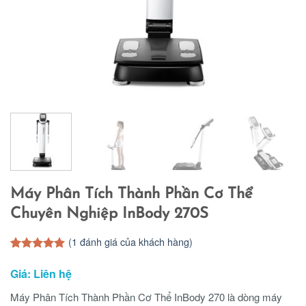
Máy Phân Tích Thành Phần Cơ Thể
Chuyên Nghiệp InBody 270S
(
1
đánh giá của khách hàng)
5.00
1
trên 5
dựa trên
Giá: Liên hệ
đánh giá
Máy Phân Tích Thành Phần Cơ Thể InBody 270 là dòng máy