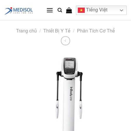
Skip
Tiếng Việt
to
content
Trang chủ
/
Thiết Bị Y Tế
/
Phân Tích Cơ Thể