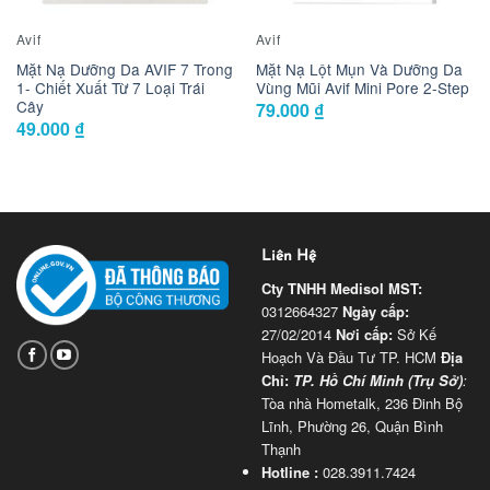
Avif
Avif
Mặt Nạ Dưỡng Da AVIF 7 Trong
Mặt Nạ Lột Mụn Và Dưỡng Da
1- Chiết Xuất Từ 7 Loại Trái
Vùng Mũi Avif Mini Pore 2-Step
Cây
79.000
₫
49.000
₫
Liên Hệ
Cty TNHH Medisol
MST:
0312664327
Ngày cấp:
27/02/2014
Nơi cấp:
Sở Kế
Hoạch Và Đầu Tư TP. HCM
Địa
Chỉ:
TP. Hồ Chí Minh (Trụ Sở)
:
Tòa nhà Hometalk, 236 Đinh Bộ
Lĩnh, Phường 26, Quận Bình
Thạnh
Hotline :
028.3911.7424