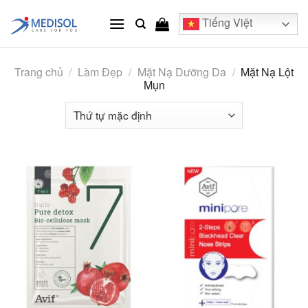
Skip
Tiếng Việt
to
content
Trang chủ
/
Làm Đẹp
/
Mặt Nạ Dưỡng Da
/
Mặt Nạ Lột
Mụn