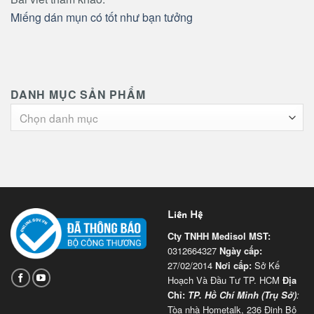
Miếng dán mụn có tốt như bạn tưởng
DANH MỤC SẢN PHẨM
Chọn danh mục
Liên Hệ
Cty TNHH Medisol
MST:
0312664327
Ngày cấp:
27/02/2014
Nơi cấp:
Sở Kế
Hoạch Và Đầu Tư TP. HCM
Địa
Chỉ:
TP. Hồ Chí Minh (Trụ Sở)
:
Tòa nhà Hometalk, 236 Đinh Bộ