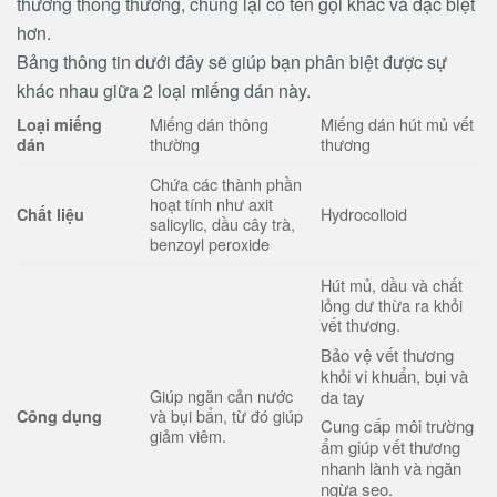
thương thông thường, chúng lại có tên gọi khác và đặc biệt
hơn.
Bảng thông tin dưới đây sẽ giúp bạn phân biệt được sự
khác nhau giữa 2 loại miếng dán này.
Miếng dán thông
Miếng dán hút mủ vết
Loại miếng
thường
thương
dán
Chứa các thành phần
hoạt tính như axit
Hydrocolloid
Chất liệu
salicylic, dầu cây trà,
benzoyl peroxide
Hút mủ, dầu và chất
lỏng dư thừa ra khỏi
vết thương.
Bảo vệ vết thương
khỏi vi khuẩn, bụi và
Giúp ngăn cản nước
da tay
và bụi bẩn, từ đó giúp
Công dụng
Cung cấp môi trường
giảm viêm.
ẩm giúp vết thương
nhanh lành và ngăn
ngừa sẹo.