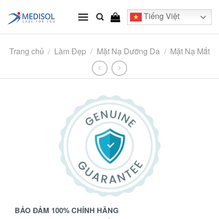
Skip
Tiếng Việt
to
content
Trang chủ
/
Làm Đẹp
/
Mặt Nạ Dưỡng Da
/
Mặt Nạ Mắt
BẢO ĐẢM 100% CHÍNH HÃNG