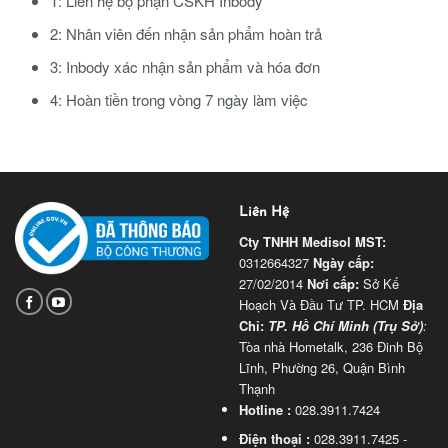
1: Liên hệ bộ phận CSKH Inbody
2: Nhân viên đến nhận sản phẩm hoàn trả
3: Inbody xác nhận sản phẩm và hóa đơn
4: Hoàn tiền trong vòng 7 ngày làm việc
Liên Hệ
Cty TNHH Medisol
MST:
0312664327
Ngày cấp:
27/02/2014
Nơi cấp:
Sở Kế
Hoạch Và Đầu Tư TP. HCM
Địa
Chỉ:
TP. Hồ Chí Minh (Trụ Sở)
:
Tòa nhà Hometalk, 236 Đinh Bộ
Lĩnh, Phường 26, Quận Bình
Thạnh
Hotline :
028.3911.7424
Điện thoại :
028.3911.7425 -