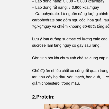
– Lao động nặng: 3.000 – 3.600 kcal/ngày
– Lao động rất nặng: > 3.600 kcal/ngày
– Carbohydrate: Là nguồn năng lượng chính 
carbohydrate bao gồm ngũ cốc, hoa quả, rau 
7g/kg/ngày và chiếm khoảng 60-65% tổng số
Lưu ý loại đường sucrose có lượng calo cao 
sucrose làm tăng nguy cơ gây sâu răng.
Còn tinh bột khi chưa tinh chế sẽ cung cấp n
Chế độ ăn nhiều chất xơ cũng rất quan trọng
tan như cây họ đậu, yến mạch, hoa quả,… c
giảm cholesterol trong máu.
2.Protein: