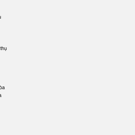
u
 thụ
hòa
à