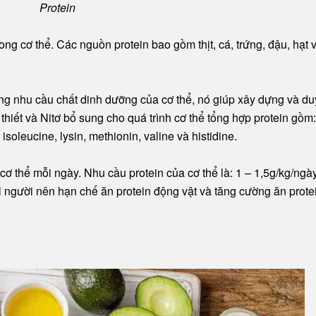
Protein
rong cơ thể. Các nguồn protein bao gồm thịt, cá, trứng, đậu, hạt 
ng nhu cầu chất dinh dưỡng của cơ thể, nó giúp xây dựng và duy
 thiết và Nitơ bổ sung cho quá trình cơ thể tổng hợp protein gồm:
isoleucine, lysin, methionin, valine và histidine.
ơ thể mỗi ngày. Nhu cầu protein của cơ thể là: 1 – 1,5g/kg/ngày
người nên hạn chế ăn protein động vật và tăng cường ăn prote