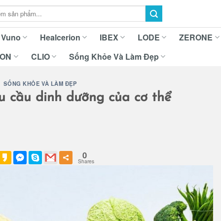
Vuno
Healcerion
IBEX
LODE
ZERONE
ION
CLIO
Sống Khỏe Và Làm Đẹp
SỐNG KHỎE VÀ LÀM ĐẸP
u cầu dinh dưỡng của cơ thể
0
Shares