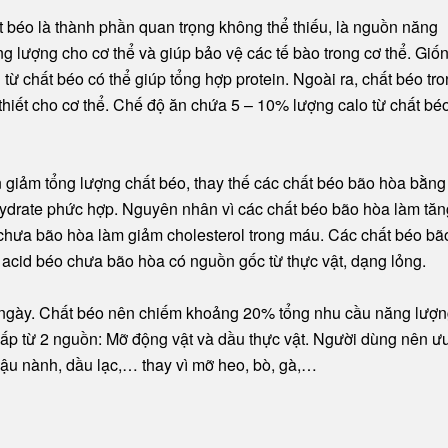
t béo là thành phần quan trọng không thể thiếu, là nguồn năng
 lượng cho cơ thể và giúp bảo vệ các tế bào trong cơ thể. Giố
ừ chất béo có thể giúp tổng hợp protein. Ngoài ra, chất béo tr
 thiết cho cơ thể. Chế độ ăn chứa 5 – 10% lượng calo từ chất béo
giảm tổng lượng chất béo, thay thế các chất béo bão hòa bằng
ydrate phức hợp. Nguyên nhân vì các chất béo bão hòa làm tăn
 chưa bão hòa làm giảm cholesterol trong máu. Các chất béo bã
 acid béo chưa bão hòa có nguồn gốc từ thực vật, dạng lỏng.
g/ngày. Chất béo nên chiếm khoảng 20% tổng nhu cầu năng lượ
ấp từ 2 nguồn: Mỡ động vật và dầu thực vật. Người dùng nên ư
đậu nành, dầu lạc,… thay vì mỡ heo, bò, gà,…