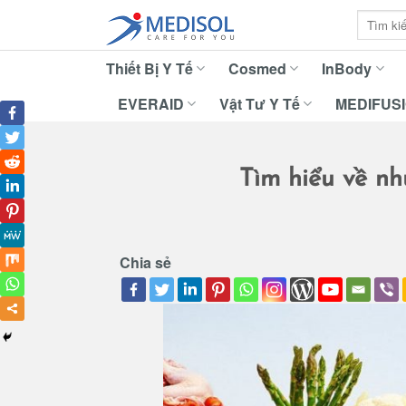
Skip
Tìm
to
kiếm:
content
Thiết Bị Y Tế
Cosmed
InBody
EVERAID
Vật Tư Y Tế
MEDIFUS
Tìm hiểu về nh
Chia sẻ