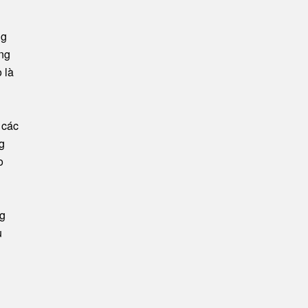
ng
ong
 là
 các
g
o
ng
u