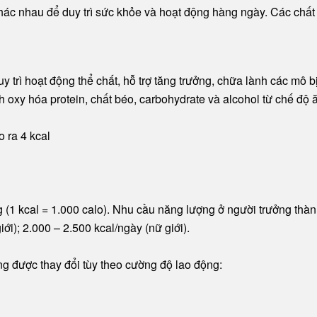
hác nhau để duy trì sức khỏe và hoạt động hàng ngày. Các chất
 trì hoạt động thể chất, hỗ trợ tăng trưởng, chữa lành các mô bị
 oxy hóa protein, chất béo, carbohydrate và alcohol từ chế độ 
o ra 4 kcal
 (1 kcal = 1.000 calo). Nhu cầu năng lượng ở người trưởng thà
iới); 2.000 – 2.500 kcal/ngày (nữ giới).
g được thay đổi tùy theo cường độ lao động: