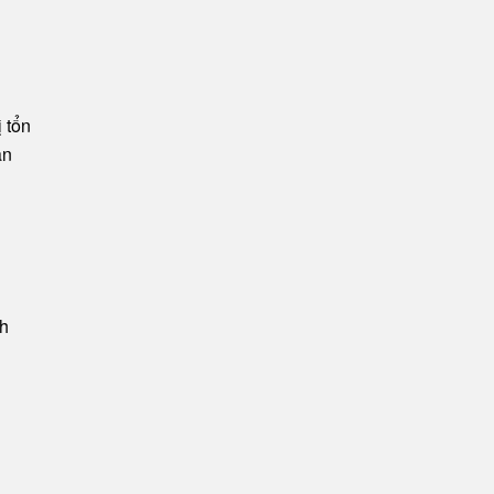
 tổn
ăn
nh