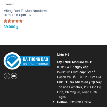
Everaid
Miếng Dán Trị Mụn Neoderm
Ultra Thin Spot 16
39.000
₫
Được xếp
5.00
hạng
5 sao
Liên Hệ
Cty TNHH Medisol
MST:
0312664327
Ngày cấp:
27/02/2014
Nơi cấp:
Sở Kế
Hoạch Và Đầu Tư TP. HCM
Địa
Chỉ:
TP. Hồ Chí Minh (Trụ Sở)
:
Tòa nhà Hometalk, 236 Đinh Bộ
Lĩnh, Phường 26, Quận Bình
Thạnh
Hotline :
028.3911.7424