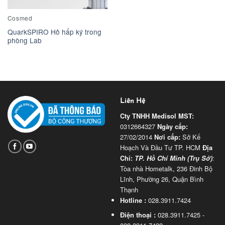
Cosmed
QuarkSPIRO Hô hấp ký trong
phòng Lab
Liên Hệ
Cty TNHH Medisol
MST:
0312664327
Ngày cấp:
27/02/2014
Nơi cấp:
Sở Kế
Hoạch Và Đầu Tư TP. HCM
Địa
Chỉ:
TP. Hồ Chí Minh (Trụ Sở)
:
Tòa nhà Hometalk, 236 Đinh Bộ
Lĩnh, Phường 26, Quận Bình
Thạnh
Hotline :
028.3911.7424
Điện thoại :
028.3911.7425 -