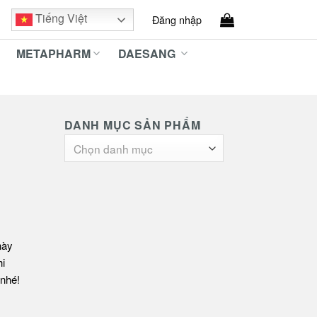
Tiếng Việt
Đăng nhập
METAPHARM
DAESANG
DANH MỤC SẢN PHẨM
Chọn danh mục
này
hi
 nhé!