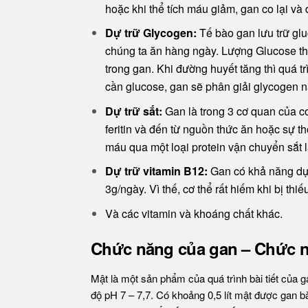
hoặc khi thể tích máu giảm, gan co lại v
Dự trữ Glycogen:
Tế bào gan lưu trữ gl
chúng ta ăn hàng ngày. Lượng Glucose th
trong gan. Khi đường huyết tăng thì quá t
cần glucose, gan sẽ phân giải glycogen 
Dự trữ sắt:
Gan là trong 3 cơ quan của c
feritin và đến từ nguồn thức ăn hoặc sự t
máu qua một loại protein vận chuyển sắt là
Dự trữ vitamin B12:
Gan có khả năng dự 
3g/ngày. Vì thế, cơ thể rất hiếm khi bị thi
Và các vitamin và khoáng chất khác.
Chức năng của gan – Chức nă
Mật là một sản phẩm của quá trình bài tiết của 
độ pH 7 – 7,7. Có khoảng 0,5 lít mật được gan bài