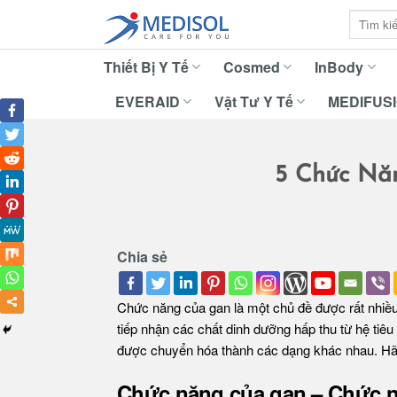
Skip
Tìm
to
kiếm:
content
Thiết Bị Y Tế
Cosmed
InBody
EVERAID
Vật Tư Y Tế
MEDIFUS
5 Chức Nă
Chia sẻ
Chức năng của gan là một chủ đề được rất nhiều
tiếp nhận các chất dinh dưỡng hấp thu từ hệ tiê
được chuyển hóa thành các dạng khác nhau. Hãy 
Chức năng của gan – Chức 