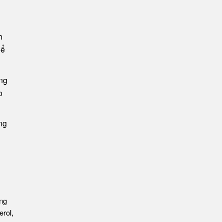
n
hể
ạng
o
ng
ồng
erol,