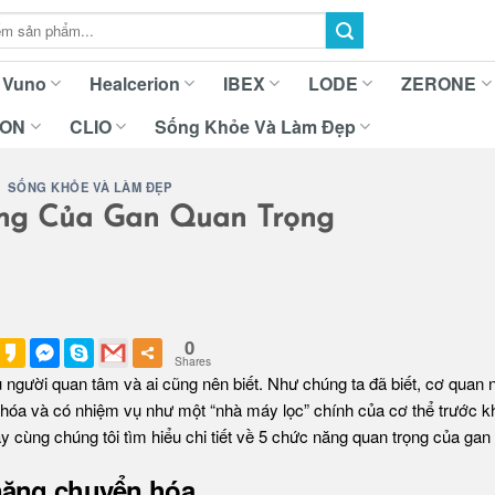
Vuno
Healcerion
IBEX
LODE
ZERONE
ION
CLIO
Sống Khỏe Và Làm Đẹp
SỐNG KHỎE VÀ LÀM ĐẸP
ng Của Gan Quan Trọng
0
Shares
 người quan tâm và ai cũng nên biết. Như chúng ta đã biết, cơ quan 
u hóa và có nhiệm vụ như một “nhà máy lọc” chính của cơ thể trước k
cùng chúng tôi tìm hiểu chi tiết về 5 chức năng quan trọng của gan
năng chuyển hóa