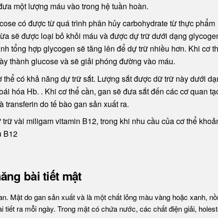
à đưa một lượng máu vào trong hệ tuần hoàn.
ucose có được từ quá trình phân hủy carbohydrate từ thực phẩm
ừa sẽ được loại bỏ khỏi máu và được dự trữ dưới dạng glycoge
rình tổng hợp glycogen sẽ tăng lên để dự trữ nhiều hơn. Khi cơ t
này thành glucose và sẽ giải phóng đường vào máu.
ơ thể có khả năng dự trữ sắt. Lượng sắt được dữ trữ này dưới d
hoái hóa Hb. . Khi cơ thể cần, gan sẽ đưa sắt đến các cơ quan tạ
 transferin do tế bào gan sản xuất ra.
trữ vài miligam vitamin B12, trong khi nhu cầu của cơ thể khoả
ếu B12
ng bài tiết mật
gan. Mật do gan sản xuất và là một chất lỏng màu vàng hoặc xanh, n
 tiết ra mỗi ngày. Trong mật có chứa nước, các chất điện giải, holest