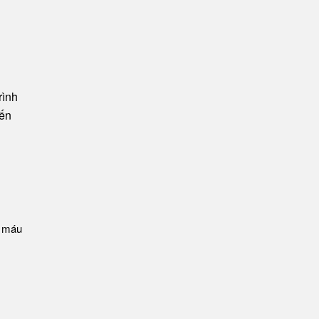
.
rình
đến
g máu