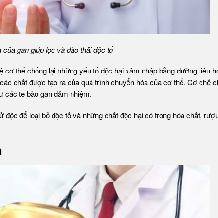
của gan giúp lọc và đào thải độc tố
 cơ thể chống lại những yếu tố độc hại xâm nhập bằng đường tiêu h
rừ các chất được tạo ra của quá trình chuyển hóa của cơ thể. Cơ chế 
hư các tế bào gan đảm nhiệm.
độc để loại bỏ độc tố và những chất độc hại có trong hóa chất, rượu
n