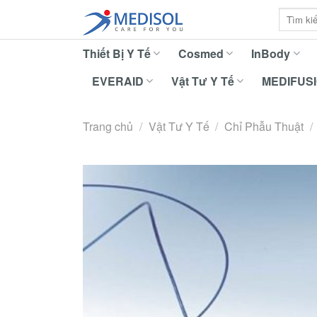
Skip
Tìm
to
kiếm:
content
Thiết Bị Y Tế
Cosmed
InBody
EVERAID
Vật Tư Y Tế
MEDIFUS
Trang chủ
/
Vật Tư Y Tế
/
Chỉ Phẫu Thuật
/