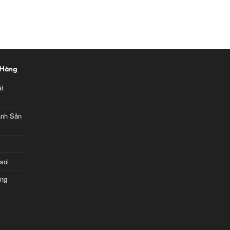
 Hàng
ật
ành Sản
sol
ng