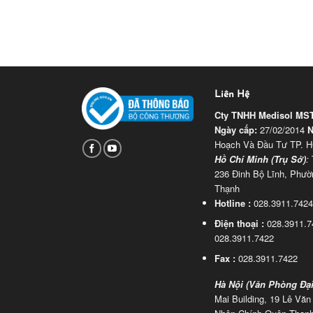
Liên Hệ
Cty TNHH Medisol
MST
Ngày cấp:
27/02/2014
N
Hoạch Và Đầu Tư TP.
Hồ Chí Minh (Trụ Sở)
:
236 Đinh Bộ Lĩnh, Phườ
Thạnh
Hotline :
028.3911.7424
Điện thoại :
028.3911.7
028.3911.7422
Fax :
028.3911.7422
Hà Nội (Văn Phòng Đại
Mai Building, 19 Lê Vă