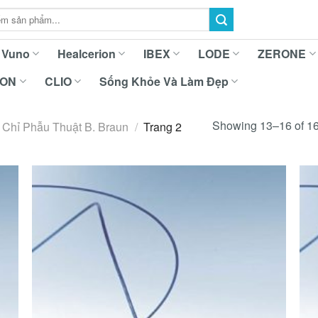
Vuno
Healcerion
IBEX
LODE
ZERONE
ION
CLIO
Sống Khỏe Và Làm Đẹp
Showing 13–16 of 16
Chỉ Phẫu Thuật B. Braun
/
Trang 2