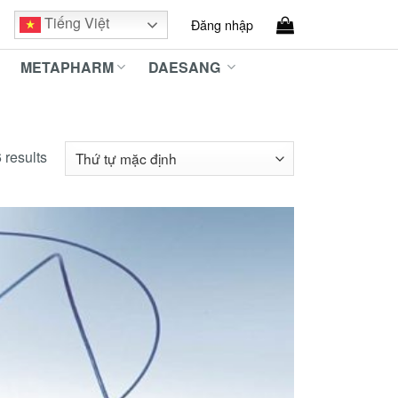
Tiếng Việt
Đăng nhập
METAPHARM
DAESANG
 results