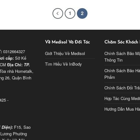
1
2
Về Medisol Và Đối Tác
Chăm Sóc Khách
:
0312664327
Giới Thiệu Về Medisol
Chính Sách Bảo M
ơi cấp:
Sở Kế
Thông Tin
Tìm Hiểu Về InBody
 HCM
Địa Chỉ:
TP.
Chính Sách Bảo H
Tòa nhà Hometalk,
Phẩm
ng 26, Quận Bình
Chính Sách Đổi Trả
Hợp Tác Cùng Medi
425 -
Hướng Dẫn Mua Hà
 Diện):
F15, Sao
n Lương Phường