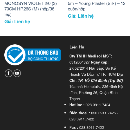
MONOSYN VIOLET 2/0 (3)
5m – Young Plaster (Silk) – 12
70CM HR26S (M) (hộp/36
cuộn/hộp
tép)
Giá: Liên hệ
Giá: Liên hệ
Liên Hệ
Cty TNHH Medisol
MST:
0312664327
Ngày cấp:
27/02/2014
Nơi cấp:
Sở Kế
Hoạch Và Đầu Tư TP. HCM
Địa
Chỉ:
TP. Hồ Chí Minh (Trụ Sở)
:
Tòa nhà Hometalk, 236 Đinh Bộ
Lĩnh, Phường 26, Quận Bình
Thạnh
Hotline :
028.3911.7424
Điện thoại :
028.3911.7425 -
028.3911.7422
Fax :
028.3911.7422