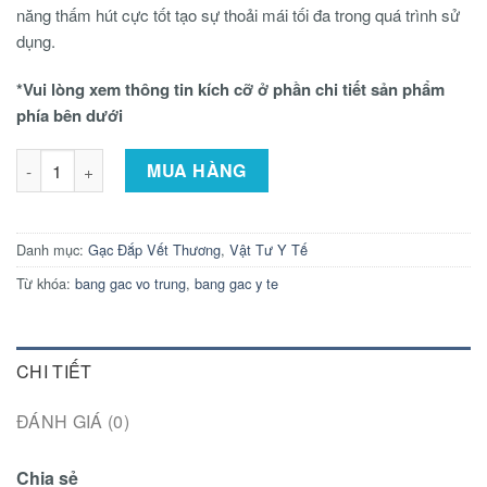
năng thấm hút cực tốt tạo sự thoải mái tối đa trong quá trình sử
dụng.
*Vui lòng xem thông tin kích cỡ ở phần chi tiết sản phẩm
phía bên dưới
Băng Gạc Vô Trùng - Young Wound Dressing (Nhiều Size) số 
MUA HÀNG
Danh mục:
Gạc Đắp Vết Thương
,
Vật Tư Y Tế
Từ khóa:
bang gac vo trung
,
bang gac y te
CHI TIẾT
ĐÁNH GIÁ (0)
Chia sẻ