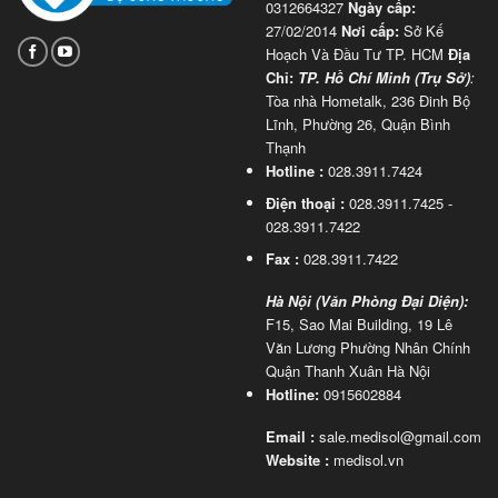
0312664327
Ngày cấp:
27/02/2014
Nơi cấp:
Sở Kế
Hoạch Và Đầu Tư TP. HCM
Địa
Chỉ:
TP. Hồ Chí Minh (Trụ Sở)
:
Tòa nhà Hometalk, 236 Đinh Bộ
Lĩnh, Phường 26, Quận Bình
Thạnh
Hotline :
028.3911.7424
Điện thoại :
028.3911.7425 -
028.3911.7422
Fax :
028.3911.7422
Hà Nội (Văn Phòng Đại Diện):
F15, Sao Mai Building, 19 Lê
Văn Lương Phường Nhân Chính
Quận Thanh Xuân Hà Nội
Hotline:
0915602884
Email :
sale.medisol@gmail.com
Website :
medisol.vn