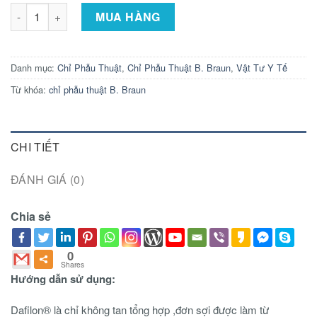
Chỉ Phẫu Thuật B. Braun DAFILON BLUE 5/0 (1) 75CM DS16 (hộ
MUA HÀNG
Danh mục:
Chỉ Phẫu Thuật
,
Chỉ Phẫu Thuật B. Braun
,
Vật Tư Y Tế
Từ khóa:
chỉ phẫu thuật B. Braun
CHI TIẾT
ĐÁNH GIÁ (0)
Chia sẻ
0
Shares
Hướng dẫn sử dụng:
Dafilon® là chỉ không tan tổng hợp ,đơn sợi được làm từ