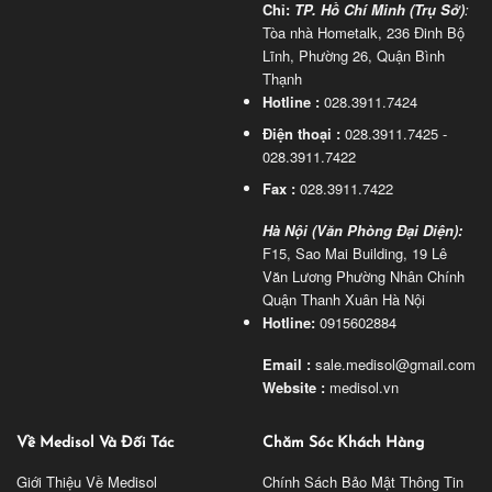
Chỉ:
TP. Hồ Chí Minh (Trụ Sở)
:
Tòa nhà Hometalk, 236 Đinh Bộ
Lĩnh, Phường 26, Quận Bình
Thạnh
Hotline :
028.3911.7424
Điện thoại :
028.3911.7425 -
028.3911.7422
Fax :
028.3911.7422
Hà Nội (Văn Phòng Đại Diện):
F15, Sao Mai Building, 19 Lê
Văn Lương Phường Nhân Chính
Quận Thanh Xuân Hà Nội
Hotline:
0915602884
Email :
sale.medisol@gmail.com
Website :
medisol.vn
Về Medisol Và Đối Tác
Chăm Sóc Khách Hàng
Giới Thiệu Về Medisol
Chính Sách Bảo Mật Thông Tin