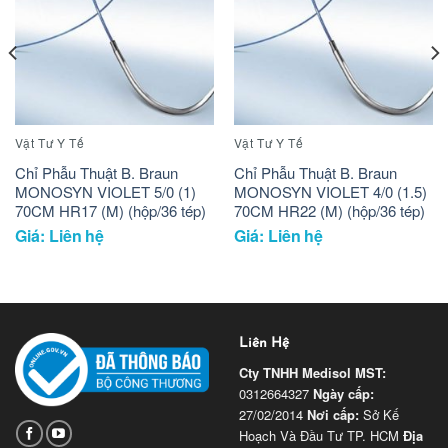
Vật Tư Y Tế
Vật Tư Y Tế
Chỉ Phẫu Thuật B. Braun
Chỉ Phẫu Thuật B. Braun
MONOSYN VIOLET 5/0 (1)
MONOSYN VIOLET 4/0 (1.5)
70CM HR17 (M) (hộp/36 tép)
70CM HR22 (M) (hộp/36 tép)
Giá: Liên hệ
Giá: Liên hệ
Liên Hệ
Cty TNHH Medisol
MST:
0312664327
Ngày cấp:
27/02/2014
Nơi cấp:
Sở Kế
Hoạch Và Đầu Tư TP. HCM
Địa