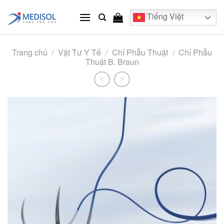
Skip
Tiếng Việt
to
content
Trang chủ
/
Vật Tư Y Tế
/
Chỉ Phẫu Thuật
/
Chỉ Phẫu
Thuật B. Braun