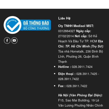
Liên Hệ
Cty TNHH Medisol
MST:
0312664327
Ngày cấp:
27/02/2014
Nơi cấp:
Sở Kế
Hoạch Và Đầu Tư TP. HCM
Địa
Chỉ:
TP. Hồ Chí Minh (Trụ Sở)
:
Tòa nhà Hometalk, 236 Đinh Bộ
Lĩnh, Phường 26, Quận Bình
Thạnh
Hotline :
028.3911.7424
Điện thoại :
028.3911.7425 -
028.3911.7422
Fax :
028.3911.7422
Hà Nội (Văn Phòng Đại Diện):
F15, Sao Mai Building, 19 Lê
Văn Lương Phường Nhân Chính