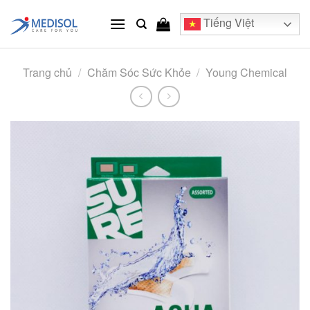
Skip
Tiếng Việt
to
content
Trang chủ
/
Chăm Sóc Sức Khỏe
/
Young Chemical