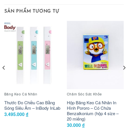
SẢN PHẨM TƯƠNG TỰ
Băng Keo Cá Nhân
Chăm Sóc Sức Khỏe
Thước Đo Chiều Cao Bằng
Hộp Băng Keo Cá Nhân In
Sóng Siêu Âm – InBody InLab
Hình Pororo – Có Chứa
Benzalkonium (hộp 4 size –
3.495.000
₫
20 miếng)
30.000
₫