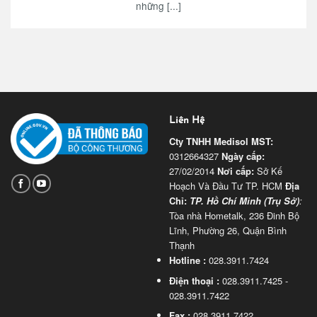
những [...]
Liên Hệ
Cty TNHH Medisol
MST:
0312664327
Ngày cấp:
27/02/2014
Nơi cấp:
Sở Kế
Hoạch Và Đầu Tư TP. HCM
Địa
Chỉ:
TP. Hồ Chí Minh (Trụ Sở)
:
Tòa nhà Hometalk, 236 Đinh Bộ
Lĩnh, Phường 26, Quận Bình
Thạnh
Hotline :
028.3911.7424
Điện thoại :
028.3911.7425 -
028.3911.7422
Fax :
028.3911.7422