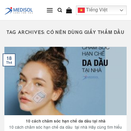
Skip
Tiếng Việt
to
content
CÓ NÊN DÙNG GIẤY THẤM DẦU
TAG ARCHIVES:
18
Th4
10 cách chăm sóc hạn chế da dầu tại nhà
10 cách chăm sóc hạn chế da dầu tại nhà Hãy cùng tìm hiểu