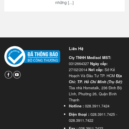
những [...]
Liên Hệ
Cty TNHH Medisol
MST:
0312664327
Ngày cấp:
27/02/2014
Nơi cấp:
Sở Kế
Hoạch Và Đầu Tư TP. HCM
Địa
Chỉ:
TP. Hồ Chí Minh (Trụ Sở)
:
Tòa nhà Hometalk, 236 Đinh Bộ
Lĩnh, Phường 26, Quận Bình
Thạnh
Hotline :
028.3911.7424
Điện thoại :
028.3911.7425 -
028.3911.7422
Fax :
028.3911.7422