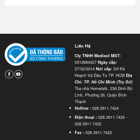
Liên Hệ
Cty TNHH Medisol
MST:
0312664327
Ngày cấp:
27/02/2014
Nơi cấp:
Sở Kế
Hoạch Và Đầu Tư TP. HCM
Địa
Chỉ:
TP. Hồ Chí Minh (Trụ Sở)
:
Tòa nhà Hometalk, 236 Đinh Bộ
Lĩnh, Phường 26, Quận Bình
Thạnh
Hotline :
028.3911.7424
Điện thoại :
028.3911.7425 -
028.3911.7422
Fax :
028.3911.7422