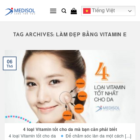
Skip
Tiếng Việt
to
content
LÀM ĐẸP BẰNG VITAMIN E
TAG ARCHIVES:
06
Th5
4 loại Vitamin tốt cho da mà bạn cần phải biết
4 loại Vitamin tốt cho da
Để chăm sóc làn da một cách [...]