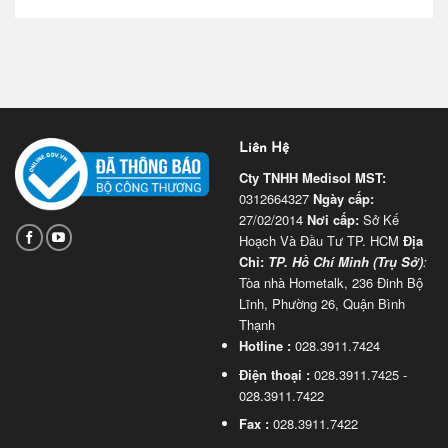
Liên Hệ
Cty TNHH Medisol
MST:
0312664327
Ngày cấp:
27/02/2014
Nơi cấp:
Sở Kế
Hoạch Và Đầu Tư TP. HCM
Địa
Chỉ:
TP. Hồ Chí Minh (Trụ Sở)
:
Tòa nhà Hometalk, 236 Đinh Bộ
Lĩnh, Phường 26, Quận Bình
Thạnh
Hotline :
028.3911.7424
Điện thoại :
028.3911.7425 -
028.3911.7422
Fax :
028.3911.7422