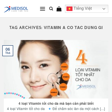
Skip
Tiếng Việt
to
content
VITAMIN A CO TAC DUNG GI
TAG ARCHIVES:
06
Th5
4 loại Vitamin tốt cho da mà bạn cần phải biết
4 loại Vitamin tốt cho da
Để chăm sóc làn da một cách [...]